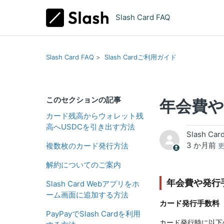
Slash Card FAQ
Slash Card FAQ
Slash Cardご利用ガイド
このセクションの記事
年会費
カード残高からウォレット残
高へUSDCを引き出す方法
Slash Car
3 か月前
複数枚のカード発行方法
解約についてのご案内
年会費や発行
Slash Card Webアプリをホ
ーム画面に追加する方法
カード発行手数料
PayPayでSlash Cardを利用
カード発行時に以下